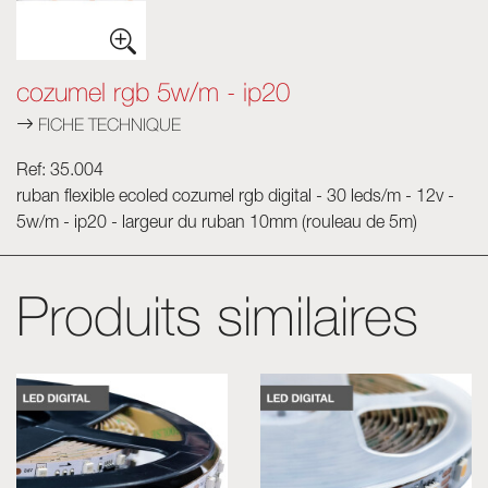
Skyled - Luminaires sur mesure
Neolight - Luminaires techniques de design
cozumel rgb 5w/m - ip20
Systèmes modulaires linéaires et courbes
FICHE TECHNIQUE
Rail triphasé (230V)
Rail 48V
Ref: 35.004
Rail mini 24V
ruban flexible ecoled cozumel rgb digital - 30 leds/m - 12v -
Spots et Downlights
5w/m - ip20 - largeur du ruban 10mm (rouleau de 5m)
Caissons lumineux avec façade textile
Panneaux lumineux et Plexiled
Produits similaires