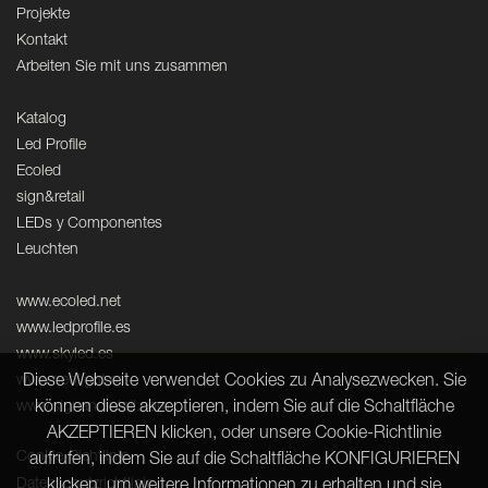
Projekte
Kontakt
Arbeiten Sie mit uns zusammen
Katalog
Led Profile
Ecoled
sign&retail
LEDs y Componentes
Leuchten
www.ecoled.net
www.ledprofile.es
www.skyled.es
Diese Webseite verwendet Cookies zu Analysezwecken. Sie
www.neolight.es
können diese akzeptieren, indem Sie auf die Schaltfläche
www.signandretail.com
AKZEPTIEREN klicken, oder unsere Cookie-Richtlinie
Cookie-Richtlinie
aufrufen, indem Sie auf die Schaltfläche KONFIGURIEREN
Datenschutzrichtlinie
klicken, um weitere Informationen zu erhalten und sie