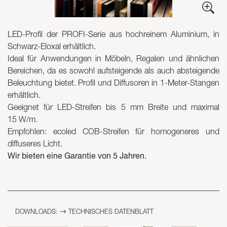
Skyled - Maßleuchten
LED-Profil der PROFI-Serie aus hochreinem Aluminium, in
Neolight - Technische Design-Leuchten
Schwarz-Eloxal erhältlich.
Lineare und geschwungene Modulsysteme
Ideal für Anwendungen in Möbeln, Regalen und ähnlichen
Dreiphasen-Schiene (230V)
Bereichen, da es sowohl aufsteigende als auch absteigende
48V-Schiene
Beleuchtung bietet. Profil und Diffusoren in 1-Meter-Stangen
24V-Minischiene
erhältlich.
Spotlights und Downlights
Geeignet für LED-Streifen bis 5 mm Breite und maximal
Leuchtrahmen mit Textilfronten
15 W/m.
Leuchtpaneele und Plexiled
Empfohlen: ecoled COB-Streifen für homogeneres und
diffuseres Licht.
Wir bieten eine Garantie von 5 Jahren.
DOWNLOADS:
TECHNISCHES DATENBLATT