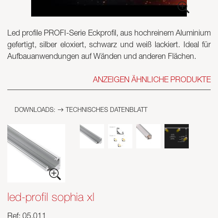
Skyled - Maßleuchten
Led profile PROFI-Serie Eckprofil, aus hochreinem Aluminium
Neolight - Technische Design-Leuchten
gefertigt, silber eloxiert, schwarz und weiß lackiert. Ideal für
Lineare und geschwungene Modulsysteme
Aufbauanwendungen auf Wänden und anderen Flächen.
Dreiphasen-Schiene (230V)
48V-Schiene
ANZEIGEN ÄHNLICHE PRODUKTE
24V-Minischiene
Spotlights und Downlights
DOWNLOADS:
TECHNISCHES DATENBLATT
Leuchtrahmen mit Textilfronten
Leuchtpaneele und Plexiled
led-profil sophia xl
Ref: 05.011