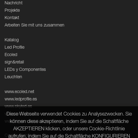
Nachricht
Projekte
Kontakt
Arbeiten Sie mit uns zusammen
Katalog
Led Profile
Ecoled
sign&retail
LEDs y Componentes
Leuchten
www.ecoled.net
www.ledprofile.es
www.skyled.es
Diese Webseite verwendet Cookies zu Analysezwecken. Sie
www.neolight.es
können diese akzeptieren, indem Sie auf die Schaltfläche
www.signandretail.com
AKZEPTIEREN klicken, oder unsere Cookie-Richtlinie
Cookie-Richtlinie
aufrufen, indem Sie auf die Schaltfläche KONFIGURIEREN