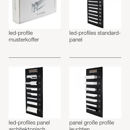
Skyled - Maßleuchten
Neolight - Technische Design-Leuchten
Lineare und geschwungene Modulsysteme
led-profile
led-profiles standard-
Dreiphasen-Schiene (230V)
musterkoffer
panel
48V-Schiene
24V-Minischiene
Spotlights und Downlights
Leuchtrahmen mit Textilfronten
Leuchtpaneele und Plexiled
led-profiles panel
panel große profile
architektonisch
leuchten