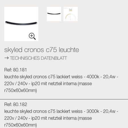
Skyled - Maßleuchten
Neolight - Technische Design-Leuchten
Lineare und geschwungene Modulsysteme
Dreiphasen-Schiene (230V)
48V-Schiene
skyled cronos c75 leuchte
24V-Minischiene
TECHNISCHES DATENBLATT
Spotlights und Downlights
Leuchtrahmen mit Textilfronten
Ref: 80.181
Leuchtpaneele und Plexiled
leuchte skyled cronos c75 lackiert weiss - 4000k - 20,4w -
220v / 240v - ip20 mit netzteil interna (masse
r750x60x60mm)
Ref: 80.182
leuchte skyled cronos c75 lackiert weiss - 3000k - 20,4w -
220v / 240v - ip20 mit netzteil interna (masse
r750x60x60mm)