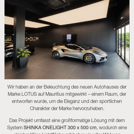
Skyled - Maßleuchten
Neolight - Technische Design-Leuchten
Lineare und geschwungene Modulsysteme
Dreiphasen-Schiene (230V)
48V-Schiene
24V-Minischiene
Spotlights und Downlights
Leuchtrahmen mit Textilfronten
Leuchtpaneele und Plexiled
Wir haben an der Beleuchtung des neuen Autohauses der
Marke LOTUS auf Mauritius mitgewirkt – einem Raum, der
entworfen wurde, um die Eleganz und den sportlichen
Charakter der Marke hervorzuheben.
Das Projekt umfasst eine großformatige Lösung mit dem
System
SHINKA ONELIGHT 300 x 500 cm
, wodurch eine